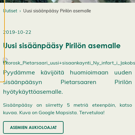
k
a
Uutiset
Uusi sisäänpääsy Pirilön asemalle
a
e
v
2019-10-22
ä
st
Uusi sisäänpääsy Pirilön asemalle
e
a
s
e
t
Pyydämme kävijöitä huomioimaan uuden
u
sisäänpääsyn Pietarsaaren Pirilön
k
si
hyötykäyttöasemalle.
a
K
Sisäänpääsy on siirretty 5 metriä eteenpäin, katso
i
e
kuvaa. Kuva on Google Mapsista. Tervetuloa!
l
l
ä
ASEMIEN AUKIOLOAJAT
k