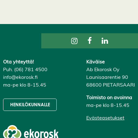
a
i
k
k
i
H
y
v
ä
k
s
y
k
Ota yhteyttä!
Käväise
a
Puh. (06) 781 4500
Ab Ekorosk Oy
i
k
info@ekorosk.fi
Launisaarentie 90
k
i
ma-pe klo 8-15.45
68600 PIETARSAARI
e
v
Toimisto on avoinna
ä
s
ma-pe klo 8-15.45
HENKILÖKUNNALLE
t
e
Evästeasetukset
e
t