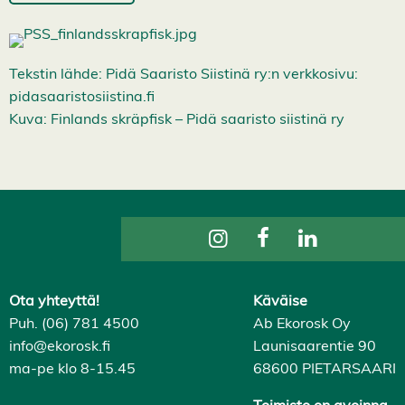
Tekstin lähde: Pidä Saaristo Siistinä ry:n verkkosivu:
pidasaaristosiistina.fi
Kuva: Finlands skräpfisk – Pidä saaristo siistinä ry
Ota yhteyttä!
Käväise
Puh. (06) 781 4500
Ab Ekorosk Oy
info@ekorosk.fi
Launisaarentie 90
ma-pe klo 8-15.45
68600 PIETARSAARI
Toimisto on avoinna