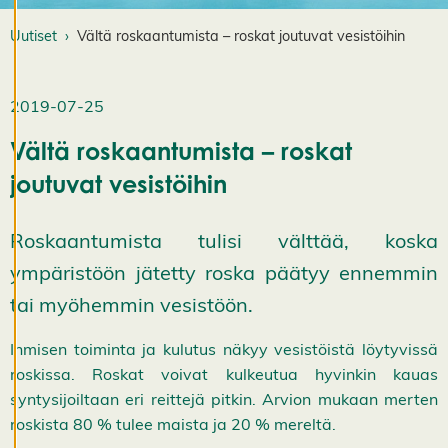
k
si
Uutiset
Vältä roskaantumista – roskat joutuvat vesistöihin
a
K
i
2019-07-25
e
l
l
Vältä roskaantumista – roskat
ä
k
joutuvat vesistöihin
a
i
k
k
Roskaantumista tulisi välttää, koska
i
H
ympäristöön jätetty roska päätyy ennemmin
y
v
tai myöhemmin vesistöön.
ä
k
Ihmisen toiminta ja kulutus näkyy vesistöistä löytyvissä
s
y
roskissa. Roskat voivat kulkeutua hyvinkin kauas
k
a
syntysijoiltaan eri reittejä pitkin. Arvion mukaan merten
i
roskista 80 % tulee maista ja 20 % mereltä.
k
k