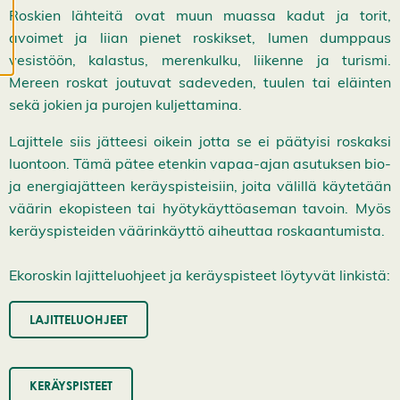
i
Roskien lähteitä ovat muun muassa kadut ja torit,
e
avoimet ja liian pienet roskikset, lumen dumppaus
v
ä
vesistöön, kalastus, merenkulku, liikenne ja turismi.
s
Mereen roskat joutuvat sadeveden, tuulen tai eläinten
t
e
sekä jokien ja purojen kuljettamina.
e
t
Lajittele siis jätteesi oikein jotta se ei päätyisi roskaksi
luontoon. Tämä pätee etenkin vapaa-ajan asutuksen bio-
ja energiajätteen keräyspisteisiin, joita välillä käytetään
väärin ekopisteen tai hyötykäyttöaseman tavoin. Myös
keräyspisteiden väärinkäyttö aiheuttaa roskaantumista.
Ekoroskin lajitteluohjeet ja keräyspisteet löytyvät linkistä:
LAJITTELUOHJEET
KERÄYSPISTEET