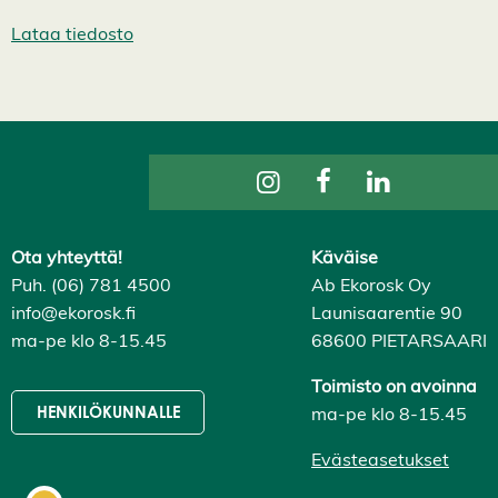
k
a
Lataa tiedosto
i
k
k
i
H
y
v
ä
k
s
y
k
a
Ota yhteyttä!
Käväise
i
Puh. (06) 781 4500
Ab Ekorosk Oy
k
k
info@ekorosk.fi
Launisaarentie 90
i
ma-pe klo 8-15.45
68600 PIETARSAARI
e
v
ä
Toimisto on avoinna
s
ma-pe klo 8-15.45
HENKILÖKUNNALLE
t
e
e
Evästeasetukset
t