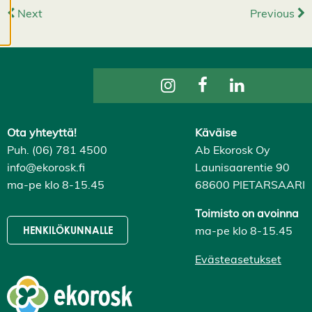
Next
Previous
ja voit muuttaa niitä
milloin tahansa. Lue
lisää
evästeistämme.
M
u
o
Ota yhteyttä!
Käväise
k
Puh. (06) 781 4500
Ab Ekorosk Oy
k
info@ekorosk.fi
Launisaarentie 90
a
a
ma-pe klo 8-15.45
68600 PIETARSAARI
e
v
Toimisto on avoinna
ä
ma-pe klo 8-15.45
HENKILÖKUNNALLE
st
e
Evästeasetukset
a
s
e
t