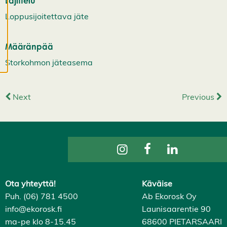
Lajittelu
evästeistämme.
Loppusijoitettava jäte
M
u
Määränpää
o
Storkohmon jäteasema
k
k
a
a
Next
Previous
e
v
ä
st
e
a
s
e
Ota yhteyttä!
Käväise
t
u
Puh. (06) 781 4500
Ab Ekorosk Oy
k
info@ekorosk.fi
Launisaarentie 90
si
ma-pe klo 8-15.45
68600 PIETARSAARI
a