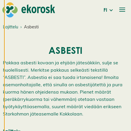
evästeitä
FI
tarjotaksemme
paremman
käyttökokemuksen
Lajittelu
Asbesti
ja henkilökohtaista
palvelua.
ASBESTI
Suostumalla
evästeiden käyttöön
Pakkaa asbesti kovaan ja ehjään jätesäkkiin, sulje se
voimme kehittää
huolellisesti. Merkitse pakkaus selkeästi tekstillä
entistä parempaa
“ASBESTI”. Asbestia ei saa tuoda irtonaisena! Ilmoita
palvelua ja tarjota
asemanhoitajalle, että sinulla on asbestijätettä ja pura
sinulle kiinnostavaa
kuorma hänen ohjeidensa mukaan. Pienet määrät
sisältöä. Sinulla on
(peräkärrykuorma tai vähemmän) otetaan vastaan
hallinta
hyötykäyttöasemalla, suuret määrät viedään erikseen
evästeasetuksistasi,
Storkohmon jäteasemalle Kokkolaan.
ja voit muuttaa niitä
milloin tahansa. Lue
lisää