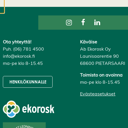
evästeasetuksistasi,
ja voit muuttaa niitä
milloin tahansa. Lue
lisää
evästeistämme.
Ota yhteyttä!
Käväise
M
Puh. (06) 781 4500
Ab Ekorosk Oy
u
info@ekorosk.fi
Launisaarentie 90
o
ma-pe klo 8-15.45
68600 PIETARSAARI
k
k
a
Toimisto on avoinna
a
ma-pe klo 8-15.45
HENKILÖKUNNALLE
e
v
Evästeasetukset
ä
st
e
a
s
e