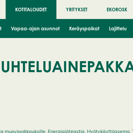
KOTITALOUDET
YRITYKSET
EKOROSK
t
Vapaa-ajan asunnot
Keräyspaikat
Lajittelu
UHTELUAINEPAKK
tia muovipakkauksille, Energiajäteastia, Hyötykäyttöasema, 