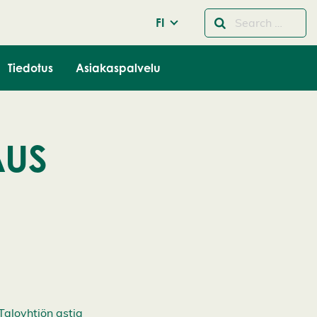
FI
Tiedotus
Asiakaspalvelu
AUS
Taloyhtiön astia