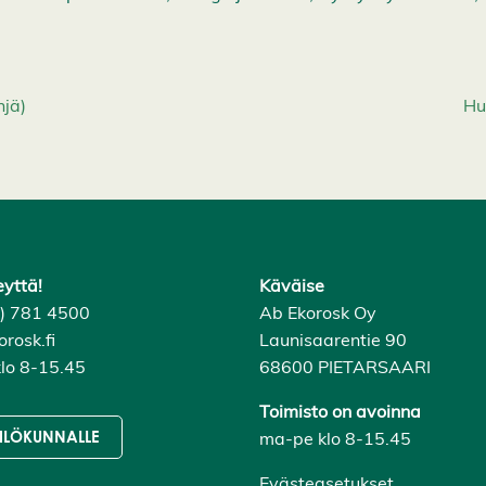
e
hjä)
Hu
eyttä!
Käväise
6) 781 4500
Ab Ekorosk Oy
rosk.fi
Launisaarentie 90
lo 8-15.45
68600 PIETARSAARI
Toimisto on avoinna
ma-pe klo 8-15.45
ILÖKUNNALLE
Evästeasetukset