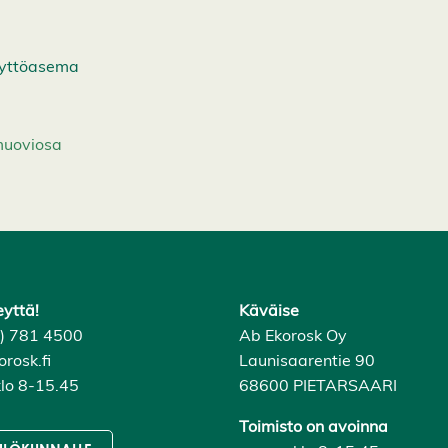
äyttöasema
muoviosa
eyttä!
Käväise
6) 781 4500
Ab Ekorosk Oy
rosk.fi
Launisaarentie 90
lo 8-15.45
68600 PIETARSAARI
Toimisto on avoinna