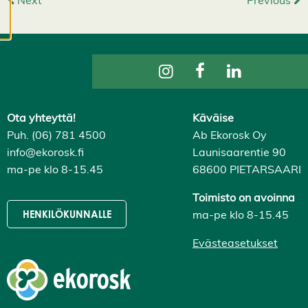
Next
Previous
evästeasetuksistasi,
ja voit muuttaa niitä
milloin tahansa. Lue
lisää
evästeistämme.
M
u
Ota yhteyttä!
Käväise
o
Puh. (06) 781 4500
Ab Ekorosk Oy
k
info@ekorosk.fi
Launisaarentie 90
k
ma-pe klo 8-15.45
68600 PIETARSAARI
a
a
Toimisto on avoinna
e
v
ma-pe klo 8-15.45
HENKILÖKUNNALLE
ä
st
Evästeasetukset
e
a
s
e