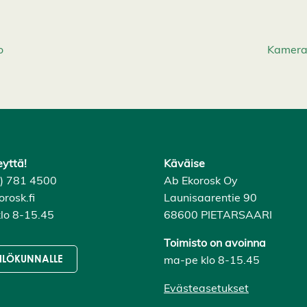
o
Kamera,
eyttä!
Käväise
6) 781 4500
Ab Ekorosk Oy
rosk.fi
Launisaarentie 90
lo 8-15.45
68600 PIETARSAARI
Toimisto on avoinna
ma-pe klo 8-15.45
ILÖKUNNALLE
Evästeasetukset