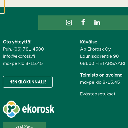
evästeasetuksistasi,
ja voit muuttaa niitä
milloin tahansa. Lue
lisää
evästeistämme.
Ota yhteyttä!
Käväise
M
Puh. (06) 781 4500
Ab Ekorosk Oy
u
info@ekorosk.fi
Launisaarentie 90
o
ma-pe klo 8-15.45
68600 PIETARSAARI
k
k
a
Toimisto on avoinna
a
ma-pe klo 8-15.45
HENKILÖKUNNALLE
e
v
Evästeasetukset
ä
st
e
a
s
e