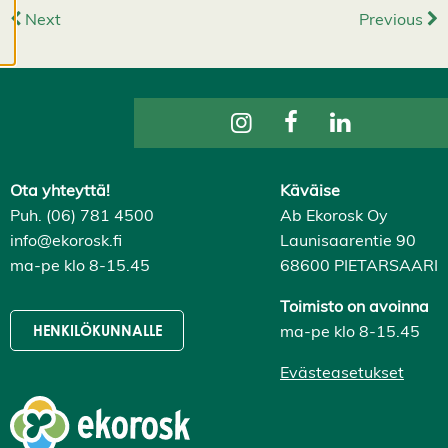
Next
Previous
ja voit muuttaa niitä
milloin tahansa. Lue
lisää
evästeistämme.
M
u
o
Ota yhteyttä!
Käväise
k
Puh. (06) 781 4500
Ab Ekorosk Oy
k
info@ekorosk.fi
Launisaarentie 90
a
a
ma-pe klo 8-15.45
68600 PIETARSAARI
e
v
Toimisto on avoinna
ä
ma-pe klo 8-15.45
HENKILÖKUNNALLE
st
e
Evästeasetukset
a
s
e
t