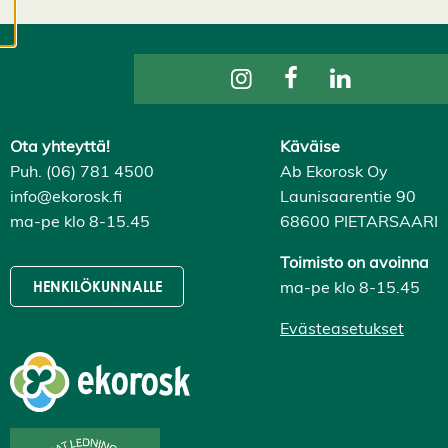
evästeasetuksistasi,
ja voit muuttaa niitä
milloin tahansa. Lue
lisää
evästeistämme.
Ota yhteyttä!
Käväise
M
Puh. (06) 781 4500
Ab Ekorosk Oy
u
info@ekorosk.fi
Launisaarentie 90
o
ma-pe klo 8-15.45
68600 PIETARSAARI
k
k
a
Toimisto on avoinna
a
ma-pe klo 8-15.45
HENKILÖKUNNALLE
e
v
Evästeasetukset
ä
st
e
a
s
e