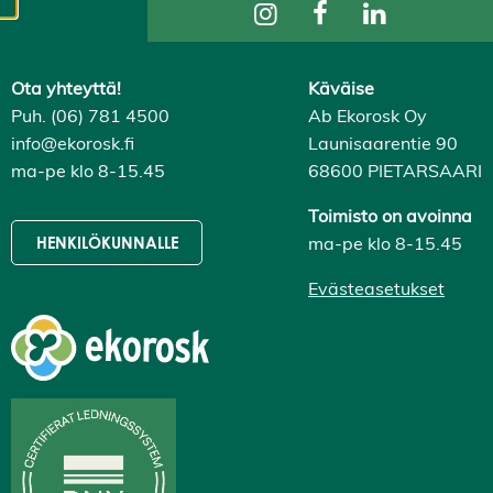
hallinta
evästeasetuksistasi,
ja voit muuttaa niitä
Ota yhteyttä!
Käväise
milloin tahansa. Lue
Puh. (06) 781 4500
Ab Ekorosk Oy
lisää
info@ekorosk.fi
Launisaarentie 90
evästeistämme.
ma-pe klo 8-15.45
68600 PIETARSAARI
M
Toimisto on avoinna
u
ma-pe klo 8-15.45
HENKILÖKUNNALLE
o
k
Evästeasetukset
k
a
a
e
v
ä
st
e
a