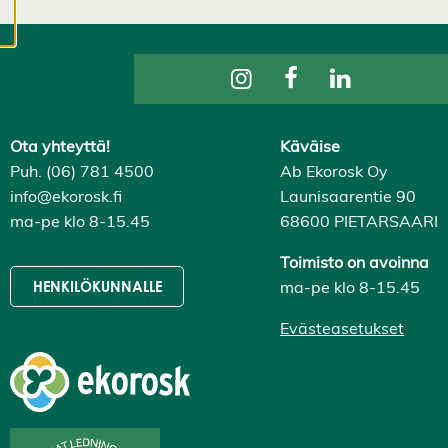
evästeasetuksistasi,
ja voit muuttaa niitä
milloin tahansa. Lue
lisää
evästeistämme.
Ota yhteyttä!
Käväise
M
Puh. (06) 781 4500
Ab Ekorosk Oy
u
info@ekorosk.fi
Launisaarentie 90
o
ma-pe klo 8-15.45
68600 PIETARSAARI
k
k
a
Toimisto on avoinna
a
ma-pe klo 8-15.45
HENKILÖKUNNALLE
e
v
Evästeasetukset
ä
st
e
a
s
e