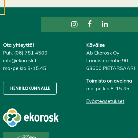
evästeasetuksistasi,
ja voit muuttaa niitä
milloin tahansa. Lue
lisää
evästeistämme.
Ota yhteyttä!
Käväise
M
Puh. (06) 781 4500
Ab Ekorosk Oy
u
info@ekorosk.fi
Launisaarentie 90
o
ma-pe klo 8-15.45
68600 PIETARSAARI
k
k
a
Toimisto on avoinna
a
ma-pe klo 8-15.45
HENKILÖKUNNALLE
e
v
Evästeasetukset
ä
st
e
a
s
e