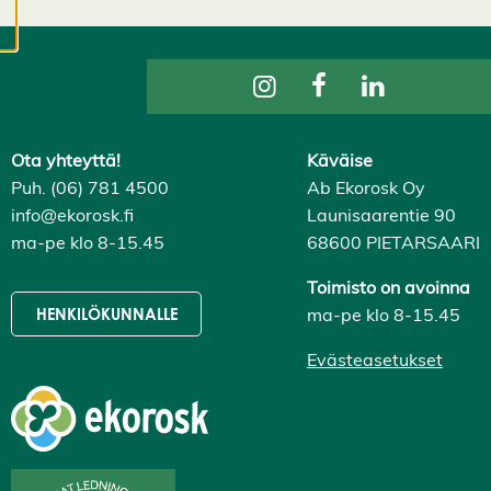
evästeasetuksistasi,
ja voit muuttaa niitä
milloin tahansa. Lue
lisää
evästeistämme.
Ota yhteyttä!
Käväise
M
Puh. (06) 781 4500
Ab Ekorosk Oy
u
info@ekorosk.fi
Launisaarentie 90
o
ma-pe klo 8-15.45
68600 PIETARSAARI
k
k
a
Toimisto on avoinna
a
ma-pe klo 8-15.45
HENKILÖKUNNALLE
e
v
Evästeasetukset
ä
st
e
a
s
e