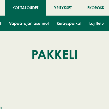
KOTITALOUDET
YRITYKSET
EKOROSK
t
Vapaa-ajan asunnot
Keräyspaikat
Lajittelu
PAKKELI
a