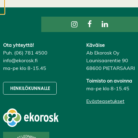
evästeasetuksistasi,
ja voit muuttaa niitä
milloin tahansa. Lue
lisää
evästeistämme.
Ota yhteyttä!
Käväise
M
Puh. (06) 781 4500
Ab Ekorosk Oy
u
info@ekorosk.fi
Launisaarentie 90
o
ma-pe klo 8-15.45
68600 PIETARSAARI
k
k
a
Toimisto on avoinna
a
ma-pe klo 8-15.45
HENKILÖKUNNALLE
e
v
Evästeasetukset
ä
st
e
a
s
e