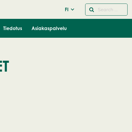
FI
Tiedotus
Asiakaspalvelu
ET