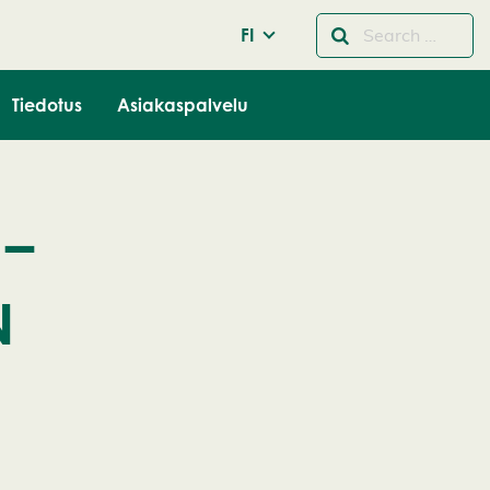
FI
Tiedotus
Asiakaspalvelu
 –
N