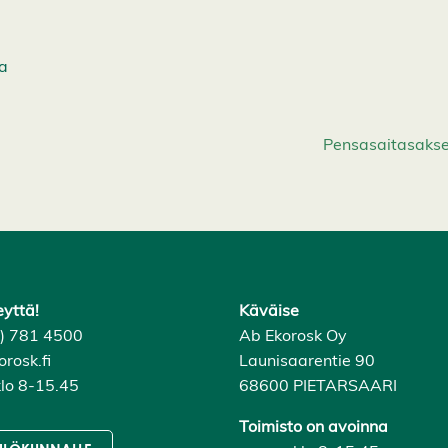
a
Pensasaitasakse
eyttä!
Käväise
6) 781 4500
Ab Ekorosk Oy
rosk.fi
Launisaarentie 90
lo 8-15.45
68600 PIETARSAARI
Toimisto on avoinna