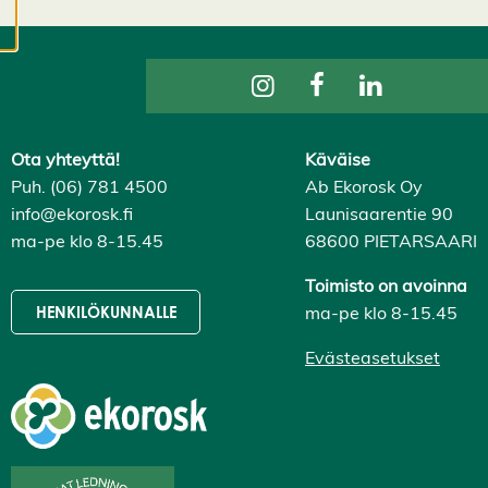
evästeasetuksistasi,
ja voit muuttaa niitä
milloin tahansa. Lue
lisää
evästeistämme.
Ota yhteyttä!
Käväise
M
Puh. (06) 781 4500
Ab Ekorosk Oy
u
info@ekorosk.fi
Launisaarentie 90
o
ma-pe klo 8-15.45
68600 PIETARSAARI
k
k
a
Toimisto on avoinna
a
ma-pe klo 8-15.45
HENKILÖKUNNALLE
e
v
Evästeasetukset
ä
st
e
a
s
e