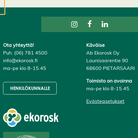
evästeasetuksistasi,
ja voit muuttaa niitä
milloin tahansa. Lue
lisää
evästeistämme.
Ota yhteyttä!
Käväise
M
Puh. (06) 781 4500
Ab Ekorosk Oy
u
info@ekorosk.fi
Launisaarentie 90
o
ma-pe klo 8-15.45
68600 PIETARSAARI
k
k
a
Toimisto on avoinna
a
ma-pe klo 8-15.45
HENKILÖKUNNALLE
e
v
Evästeasetukset
ä
st
e
a
s
e