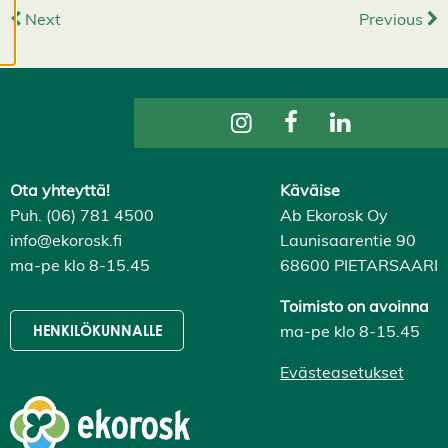
Next
Previous
ja voit muuttaa niitä
milloin tahansa. Lue
lisää
evästeistämme.
M
u
o
Ota yhteyttä!
Käväise
k
Puh. (06) 781 4500
Ab Ekorosk Oy
k
info@ekorosk.fi
Launisaarentie 90
a
a
ma-pe klo 8-15.45
68600 PIETARSAARI
e
v
Toimisto on avoinna
ä
ma-pe klo 8-15.45
HENKILÖKUNNALLE
st
e
Evästeasetukset
a
s
e
t