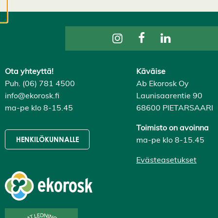
evästeasetuksistasi,
ja voit muuttaa niitä
milloin tahansa. Lue
lisää
evästeistämme.
Ota yhteyttä!
Käväise
M
Puh. (06) 781 4500
Ab Ekorosk Oy
u
info@ekorosk.fi
Launisaarentie 90
o
ma-pe klo 8-15.45
68600 PIETARSAARI
k
k
a
Toimisto on avoinna
a
ma-pe klo 8-15.45
HENKILÖKUNNALLE
e
v
Evästeasetukset
ä
st
e
a
s
e