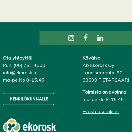
a
i
k
k
i
H
y
v
ä
k
s
y
Ota yhteyttä!
Käväise
k
a
Puh. (06) 781 4500
Ab Ekorosk Oy
i
k
info@ekorosk.fi
Launisaarentie 90
k
ma-pe klo 8-15.45
68600 PIETARSAARI
i
e
v
Toimisto on avoinna
ä
ma-pe klo 8-15.45
HENKILÖKUNNALLE
s
t
e
Evästeasetukset
e
t