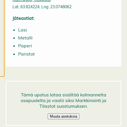
k
Lat: 63.824224, Lng: 23.0748062
a
a
Jäteastiat:
e
v
Lasi
ä
Metalli
st
e
Paperi
a
Paristot
s
e
t
u
k
si
a
K
i
e
l
l
ä
k