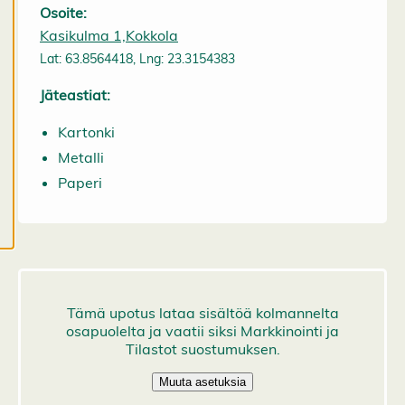
k
Osoite:
a
Kasikulma 1,Kokkola
a
Lat: 63.8564418, Lng: 23.3154383
e
v
Jäteastiat:
ä
st
Kartonki
e
a
Metalli
s
Paperi
e
t
u
k
si
a
K
i
e
l
l
ä
k
a