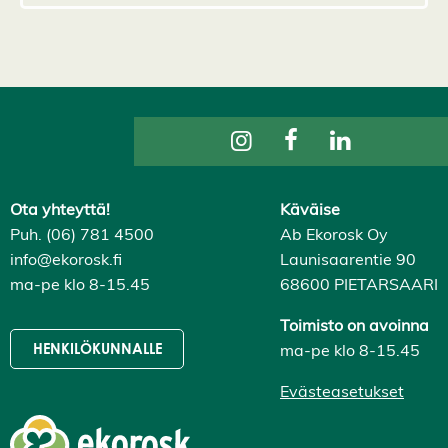
i
k
k
i
H
y
v
ä
k
s
y
k
a
Ota yhteyttä!
Käväise
i
Puh. (06) 781 4500
Ab Ekorosk Oy
k
k
info@ekorosk.fi
Launisaarentie 90
i
ma-pe klo 8-15.45
68600 PIETARSAARI
e
v
ä
Toimisto on avoinna
s
ma-pe klo 8-15.45
HENKILÖKUNNALLE
t
e
e
Evästeasetukset
t