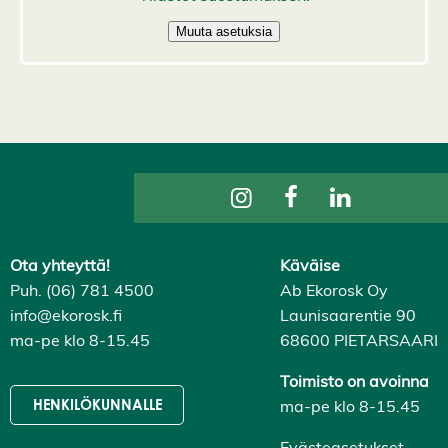
k
k
i
H
y
v
ä
k
s
y
k
a
i
k
k
i
e
Ota yhteyttä!
Käväise
v
Puh. (06) 781 4500
Ab Ekorosk Oy
ä
s
info@ekorosk.fi
Launisaarentie 90
t
ma-pe klo 8-15.45
68600 PIETARSAARI
e
e
t
Toimisto on avoinna
ma-pe klo 8-15.45
HENKILÖKUNNALLE
Evästeasetukset