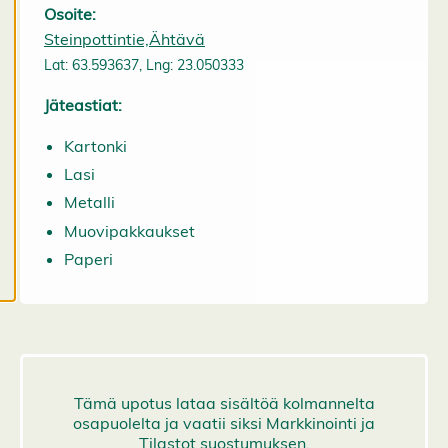
a
Osoite:
a
Steinpottintie,Ähtävä
e
Lat: 63.593637, Lng: 23.050333
v
ä
Jäteastiat:
st
e
Kartonki
a
s
Lasi
e
Metalli
t
u
Muovipakkaukset
k
Paperi
si
a
K
i
e
l
l
ä
k
a
i