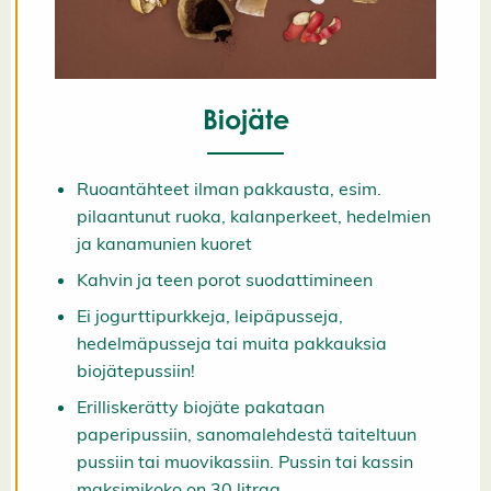
K
i
e
l
l
ä
Biojäte
k
a
i
k
Ruoantähteet ilman pakkausta, esim.
k
i
pilaantunut ruoka, kalanperkeet, hedelmien
H
ja kanamunien kuoret
y
v
Kahvin ja teen porot suodattimineen
ä
k
Ei jogurttipurkkeja, leipäpusseja,
s
y
hedelmäpusseja tai muita pakkauksia
k
biojätepussiin!
a
i
Erilliskerätty biojäte pakataan
k
k
paperipussiin, sanomalehdestä taiteltuun
i
e
pussiin tai muovikassiin. Pussin tai kassin
v
maksimikoko on 30 litraa