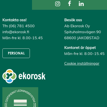
s
A
v
v
i
Kontakta oss!
Besök oss
s
Tfn (06) 781 4500
Ab Ekorosk Oy
a
a
info@ekorosk.fi
Spituholmsvägen 90
l
Mån-fre kl. 8.00-15.45
68600 JAKOBSTAD
l
a
A
Kontoret är öppet
c
Mån-fre kl. 8.00-15.45
PERSONAL
c
e
p
Cookie inställningar
t
e
r
a
a
l
l
a
c
o
o