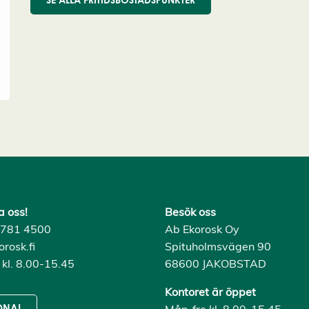
a oss!
Besök oss
) 781 4500
Ab Ekorosk Oy
rosk.fi
Spituholmsvägen 90
 kl. 8.00-15.45
68600 JAKOBSTAD
Kontoret är öppet
Mån-fre kl. 8.00-15.45
ONAL