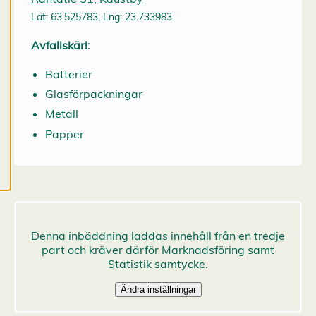
och kan ändra dem
Lat: 63.525783, Lng: 23.733983
när som helst. Läs
mer om våra
Avfallskärl:
cookies.
Batterier
R
Glasförpackningar
e
Metall
d
i
Papper
g
e
r
a
c
o
o
k
i
e
s
A
v