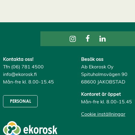
v
i
s
a
a
l
l
a
A
c
c
e
Kontakta oss!
Besök oss
p
Tfn (06) 781 4500
Ab Ekorosk Oy
t
e
info@ekorosk.fi
Spituholmsvägen 90
r
a
Mån-fre kl. 8.00-15.45
68600 JAKOBSTAD
a
l
Kontoret är öppet
l
a
Mån-fre kl. 8.00-15.45
PERSONAL
c
o
Cookie inställningar
o
k
i
e
s