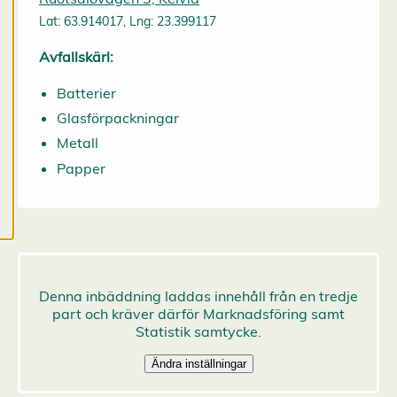
och kan ändra dem
Lat: 63.914017, Lng: 23.399117
när som helst. Läs
mer om våra
Avfallskärl:
cookies.
Batterier
R
Glasförpackningar
e
Metall
d
i
Papper
g
e
r
a
c
o
o
k
i
e
s
A
v