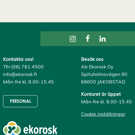
v
i
s
a
a
l
l
a
A
c
c
e
Kontakta oss!
Besök oss
p
Tfn (06) 781 4500
Ab Ekorosk Oy
t
e
info@ekorosk.fi
Spituholmsvägen 90
r
a
Mån-fre kl. 8.00-15.45
68600 JAKOBSTAD
a
l
Kontoret är öppet
l
a
Mån-fre kl. 8.00-15.45
PERSONAL
c
o
Cookie inställningar
o
k
i
e
s