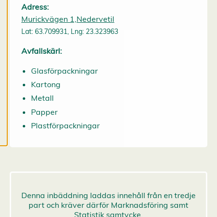
Adress:
mer om våra
Murickvägen 1,Nedervetil
cookies.
Lat: 63.709931, Lng: 23.323963
R
Avfallskärl:
e
d
Glasförpackningar
i
Kartong
g
e
Metall
r
Papper
a
c
Plastförpackningar
o
o
k
i
e
s
A
v
v
i