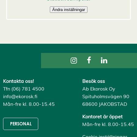
s
a
a
l
l
a
A
c
c
e
p
t
e
r
a
a
Kontakta oss!
Besök oss
l
l
Tfn (06) 781 4500
Ab Ekorosk Oy
a
info@ekorosk.fi
Spituholmsvägen 90
c
o
Mån-fre kl. 8.00-15.45
68600 JAKOBSTAD
o
k
Kontoret är öppet
i
e
Mån-fre kl. 8.00-15.45
PERSONAL
s
Cookie inställningar