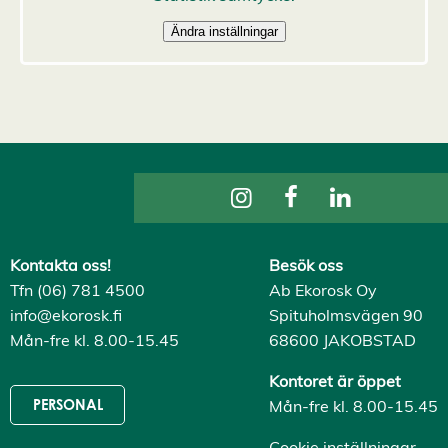
s
a
a
l
l
a
A
c
c
e
p
t
e
r
a
a
Kontakta oss!
Besök oss
l
l
Tfn (06) 781 4500
Ab Ekorosk Oy
a
info@ekorosk.fi
Spituholmsvägen 90
c
o
Mån-fre kl. 8.00-15.45
68600 JAKOBSTAD
o
k
Kontoret är öppet
i
e
Mån-fre kl. 8.00-15.45
PERSONAL
s
Cookie inställningar