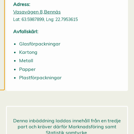
Adress:
mer om våra
Vasavägen 8,Bennäs
cookies.
Lat: 63.5987899, Lng: 22.7953615
R
Avfallskärl:
e
d
Glasförpackningar
i
Kartong
g
e
Metall
r
Papper
a
c
Plastförpackningar
o
o
k
i
e
s
A
v
v
i