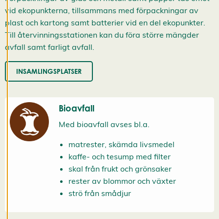
k
vid ekopunkterna, tillsammans med förpackningar av
i
plast och kartong samt batterier vid en del ekopunkter.
e
s
Till återvinningsstationen kan du föra större mängder
A
avfall samt farligt avfall.
v
v
i
INSAMLINGSPLATSER
s
a
a
l
l
Bioavfall
a
A
Med bioavfall avses bl.a.
c
c
matrester, skämda livsmedel
e
p
kaffe- och tesump med filter
t
e
skal från frukt och grönsaker
r
rester av blommor och växter
a
a
strö från smådjur
l
l
a