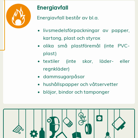
c
Energiavfall
o
o
k
Energiavfall består av bl.a.
i
e
livsmedelsförpackningar av papper,
s
kartong, plast och styrox
olika små plastföremål (inte PVC-
plast)
textiler (inte skor, läder- eller
regnkläder)
dammsugarpåsar
hushållspapper och våtservetter
blöjor, bindor och tamponger