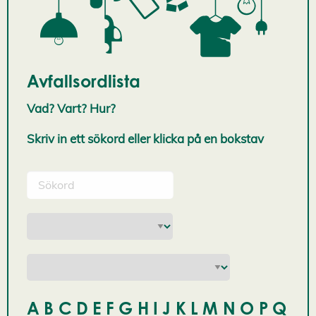
Avfallsordlista
Vad? Vart? Hur?
Skriv in ett sökord eller klicka på en bokstav
A
B
C
D
E
F
G
H
I
J
K
L
M
N
O
P
Q