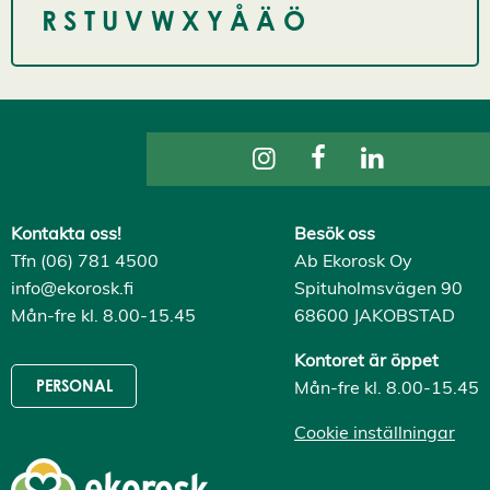
R
S
T
U
V
W
X
Y
Å
Ä
Ö
Kontakta oss!
Besök oss
Tfn (06) 781 4500
Ab Ekorosk Oy
info@ekorosk.fi
Spituholmsvägen 90
Mån-fre kl. 8.00-15.45
68600 JAKOBSTAD
Kontoret är öppet
Mån-fre kl. 8.00-15.45
PERSONAL
Cookie inställningar