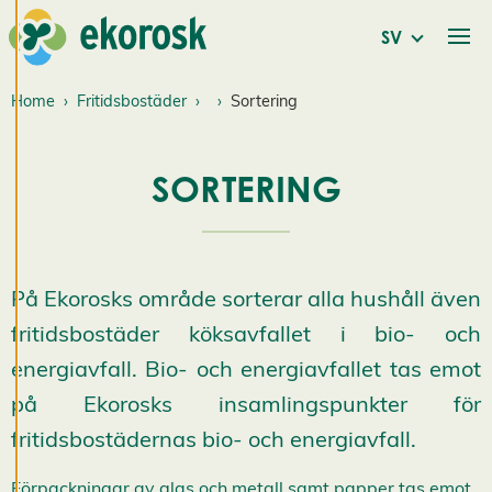
intressant för dig.
SV
Du har kontroll över
dina
cookiepreferenser
Home
Fritidsbostäder
Sortering
och kan ändra dem
när som helst. Läs
SORTERING
mer om våra
cookies.
R
e
På Ekorosks område sorterar alla hushåll även
d
i
fritidsbostäder köksavfallet i bio- och
g
energiavfall. Bio- och energiavfallet tas emot
e
r
på Ekorosks insamlingspunkter för
a
c
fritidsbostädernas bio- och energiavfall.
o
o
Förpackningar av glas och metall samt papper tas emot