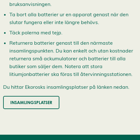
bruksanvisningen.
c
e
p
Ta bort alla batterier ur en apparat genast när den
t
slutar fungera eller inte längre behövs.
e
r
Täck polerna med tejp.
a
a
Returnera batterier genast till den närmaste
l
l
insamlingspunkten. Du kan enkelt och utan kostnader
a
returnera små ackumulatorer och batterier till alla
c
o
butiker som säljer dem. Notera att stora
o
litiumjonbatterier ska föras till återvinningsstationen.
k
i
e
Du hittar Ekorosks insamlingsplatser på länken nedan.
s
INSAMLINGSPLATSER