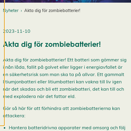
d
i
Nyheter
Akta dig för zombiebatterier!
g
e
r
2023-11-10
a
c
Akta dig för zombiebatterier!
o
o
k
Akta dig för zombiebatterier! Ett batteri som gömmer sig
i
e
i nån låda, fallit på golvet eller ligger i energiavfallet är
s
en säkerhetsrisk som man ska ta på allvar. Ett gammalt
A
litiumjonbatteri eller litiumbatteri kan vakna till liv igen
v
v
när det skadas och bli ett zombiebatteri, det kan till och
i
med explodera när det fattar eld.
s
a
a
Gör så här för att förhindra att zombiebatterierna kan
l
attackera:
l
a
A
Hantera batteridrivna apparater med omsorg och följ
c