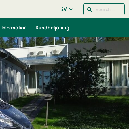
SV
Information
Kundbetjäning