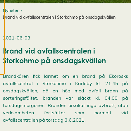
och kan ändra dem
Nyheter
när som helst. Läs
Brand vid avfallscentralen i Storkohmo på onsdagskvällen
mer om våra
cookies.
2021-06-03
R
e
Brand vid avfallscentralen i
d
Storkohmo på onsdagskvällen
i
g
e
Brandkåren fick larmet om en brand på Ekorosks
r
a
avfallscentral i Storkohmo i Karleby kl. 21.45 på
c
onsdagskvällen, då en hög med avfall brann på
o
sorteringsfältet, branden var släckt kl. 04.00 på
o
torsdagsmorgonen. Branden orsakar inga avbrott, utan
k
i
verksamheten fortsätter som normalt vid
e
avfallscentralen på torsdag 3.6.2021.
s
A