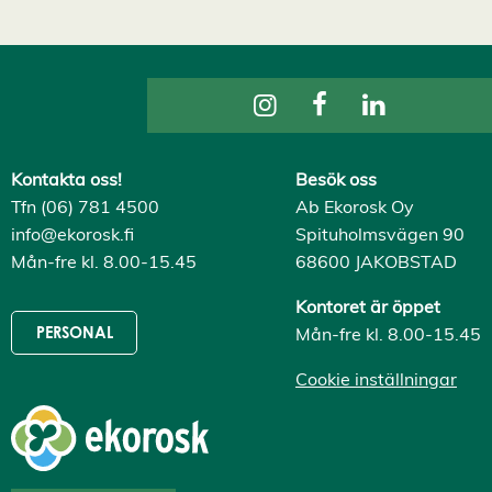
v
v
i
s
a
a
l
l
a
A
Kontakta oss!
Besök oss
c
Tfn (06) 781 4500
Ab Ekorosk Oy
c
e
info@ekorosk.fi
Spituholmsvägen 90
p
t
Mån-fre kl. 8.00-15.45
68600 JAKOBSTAD
e
r
Kontoret är öppet
a
a
Mån-fre kl. 8.00-15.45
PERSONAL
l
l
Cookie inställningar
a
c
o
o
k
i
e