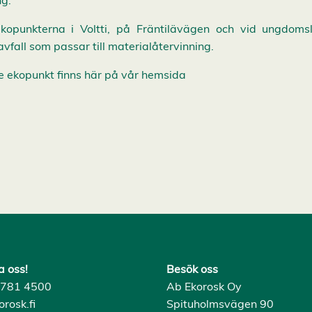
ng.
kopunkterna i Voltti, på Fräntilävägen och vid ungdomslo
vfall som passar till materialåtervinning.
e ekopunkt finns här på vår hemsida
a oss!
Besök oss
) 781 4500
Ab Ekorosk Oy
rosk.fi
Spituholmsvägen 90