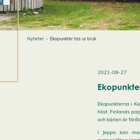
intressant för dig.
Du har kontroll över
dina
cookiepreferenser
och kan ändra dem
Nyheter
Ekopunkter tas ur bruk
när som helst. Läs
mer om våra
cookies.
R
2021-08-27
e
Ekopunkter
d
i
g
Ekopunkterna i Ke
e
höst. Finlands pa
r
och kärlen är förå
a
c
I Jeppo kan man
o