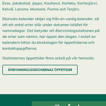
c
Esse, Jakobstad, Jeppo, Kauhava, Karleby, Kortesjärvi,
c
Kelviå, Larsmo, Munsala, Purmo och Terjärv.
e
p
t
Ekorosks kalender skiljer sig från en vanlig kalender, så
e
att ett antal orter står under datumen istället för
r
a
namnsdagar. Det betyder att återvinningsstationen på
a
de orter som nämns, har öppet den dagen. I slutet av
l
l
kalendern hittar du klockslagen för öppettiderna och
a
kontaktuppgifterna.
c
o
o
Stationernas öppettider finns också på vår hemsida.
k
i
e
ÅTERVINNINGSSTATIONERNAS ÖPPETTIDER
s