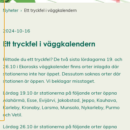
e
d
Nyheter
Ett tryckfel i väggkalendern
i
g
e
r
2024-10-16
a
c
Ett tryckfel i väggkalendern
o
o
k
Hittade du ett tryckfel? De två sista lördagarna 19. och
i
26.10 i Ekorosks väggkalender finns orter inlagda där
e
stationerna inte har öppet. Dessutom saknas orter där
s
stationen är öppen. Vi beklagar misstaget.
A
v
v
Lördag 19.10 är stationerna på följande orter öppna
i
Alahärmä, Esse, Evijärvi, Jakobstad, Jeppo, Kauhava,
s
a
Karleby, Kronoby, Larsmo, Munsala, Nykarleby, Purmo
a
l
och Vetil.
l
a
Lördag 26.10 är stationerna på följande orter öppna
A