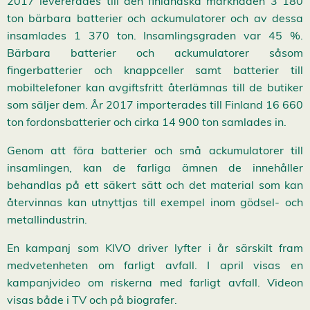
2017 levererades till den finländska marknaden 3 180
ton bärbara batterier och ackumulatorer och av dessa
insamlades 1 370 ton. Insamlingsgraden var 45 %.
Bärbara batterier och ackumulatorer såsom
fingerbatterier och knappceller samt batterier till
mobiltelefoner kan avgiftsfritt återlämnas till de butiker
som säljer dem. År 2017 importerades till Finland 16 660
ton fordonsbatterier och cirka 14 900 ton samlades in.
Genom att föra batterier och små ackumulatorer till
insamlingen, kan de farliga ämnen de innehåller
behandlas på ett säkert sätt och det material som kan
återvinnas kan utnyttjas till exempel inom gödsel- och
metallindustrin.
En kampanj som KIVO driver lyfter i år särskilt fram
medvetenheten om farligt avfall. I april visas en
kampanjvideo om riskerna med farligt avfall. Videon
visas både i TV och på biografer.