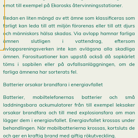
c
emot till exempel på Ekorosks återvinningsstationer.
o
o
k
Redan en liten mängd av ett ämne som klassificeras som
i
farligt kan leda till att miljön förorenas eller till att djurs
e
s
och människors hälsa skadas. Via avlopp hamnar farliga
ämnen slutligen i vattendrag, eftersom
avloppsreningsverken inte kan avlägsna alla skadliga
ämnen. Farosituationer kan uppstå också då sopkärlet
töms i sopbilen eller på avfallsanläggningen, om de
farliga ämnena har sorterats fel.
Batterier orsakar brandfara i energiavfallet
Batterier, mobiltelefonernas batterier och små
laddningsbara ackumulatorer från till exempel leksaker
orsakar brandfara och till med explosionsfara om man
lägger dem i energiavfallet. Energiavfallet krossas under
behandlingen. När mobilbatterierna krossas, kortsluts de
och ger en kraftig brand med giftig rökutveckling.