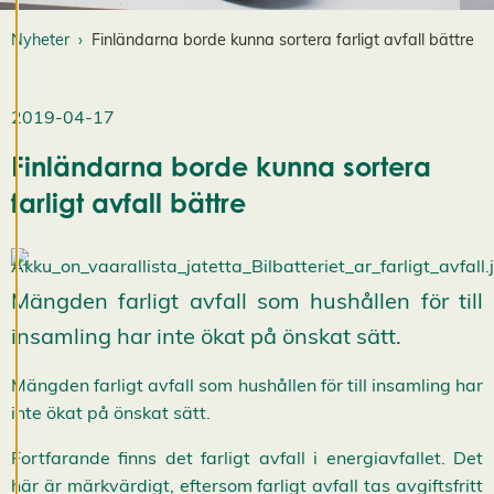
k
i
Nyheter
Finländarna borde kunna sortera farligt avfall bättre
e
s
A
v
2019-04-17
v
i
Finländarna borde kunna sortera
s
a
farligt avfall bättre
a
l
l
a
A
c
Mängden farligt avfall som hushållen för till
c
e
insamling har inte ökat på önskat sätt.
p
t
e
Mängden farligt avfall som hushållen för till insamling har
r
inte ökat på önskat sätt.
a
a
l
Fortfarande finns det farligt avfall i energiavfallet. Det
l
här är märkvärdigt, eftersom farligt avfall tas avgiftsfritt
a