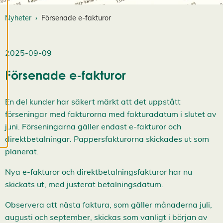
när som helst. Läs
mer om våra
Nyheter
Försenade e-fakturor
cookies.
R
2025-09-09
e
d
Försenade e-fakturor
i
g
e
En del kunder har säkert märkt att det uppstått
r
förseningar med fakturorna med fakturadatum i slutet av
a
juni. Förseningarna gäller endast e-fakturor och
c
direktbetalningar. Pappersfakturorna skickades ut som
o
o
planerat.
k
i
Nya e-fakturor och direktbetalningsfakturor har nu
e
skickats ut, med justerat betalningsdatum.
s
A
Observera att nästa faktura, som gäller månaderna juli,
v
v
augusti och september, skickas som vanligt i början av