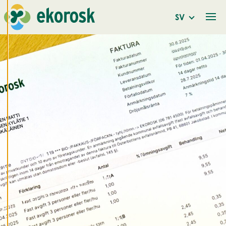
Vi använder cookies
för att ge dig en
SV
bättre
användarupplevelse
och personlig
service. Genom att
samtycka till
användningen av
cookies kan vi
utveckla en ännu
bättre tjänst och
tillhandahålla
innehåll som är
intressant för dig.
Du har kontroll över
dina
cookiepreferenser
och kan ändra dem