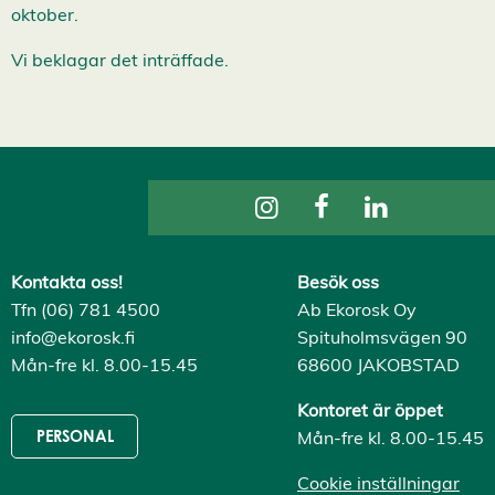
i
oktober.
s
a
a
Vi beklagar det inträffade.
l
l
a
A
c
c
e
p
t
e
r
a
Kontakta oss!
Besök oss
a
l
Tfn (06) 781 4500
Ab Ekorosk Oy
l
info@ekorosk.fi
Spituholmsvägen 90
a
c
Mån-fre kl. 8.00-15.45
68600 JAKOBSTAD
o
o
Kontoret är öppet
k
i
Mån-fre kl. 8.00-15.45
PERSONAL
e
s
Cookie inställningar