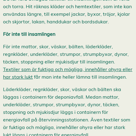
och torra. Hit räknas kläder och hemtextiler, som inte kan
användas längre, till exempel jackor, byxor, tröjor, kjolar
och skjortor, lakan, handdukar och bordsdukar.
För inte till insamlingen
För inte mattor, skor, väskor, bälten, läderkläder,
regnkläder, underkläder, strumpor, strumpbyxor, dynor,
täcken, stoppning eller mjukisdjur till insamlingen.
Textiler som är fuktiga och mögliga, innehåller ohyra eller
har stark lukt
får man inte heller lämna till insamlingen.
Läderkläder, regnkläder, skor, väskor och bälten ska
läggas i containern för deponiavfall. Medan mattor,
underkläder, strumpor, strumpbyxor, dynor, täcken,
stoppning och mjukisdjur läggs i containern för
energiavfall på återvinningsstationen. Även textiler som
är fuktiga och mögliga, innehåller ohyra eller har stark
lukt läggs i containern för energiavfall.