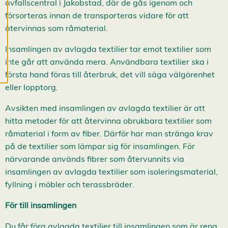
avfallscentral i Jakobstad, där de gås igenom och
c
o
försorteras innan de transporteras vidare för att
o
återvinnas som råmaterial.
k
i
e
Insamlingen av avlagda textilier tar emot textilier som
s
inte går att använda mera. Användbara textilier ska i
första hand föras till återbruk, det vill säga välgörenhet
eller lopptorg.
Avsikten med insamlingen av avlagda textilier är att
hitta metoder för att återvinna obrukbara textilier som
råmaterial i form av fiber. Därför har man stränga krav
på de textilier som lämpar sig för insamlingen. För
närvarande används fibrer som återvunnits via
insamlingen av avlagda textilier som isoleringsmaterial,
fyllning i möbler och terassbräder.
För till insamlingen
Du får föra avlagda textilier till insamlingen som är rena