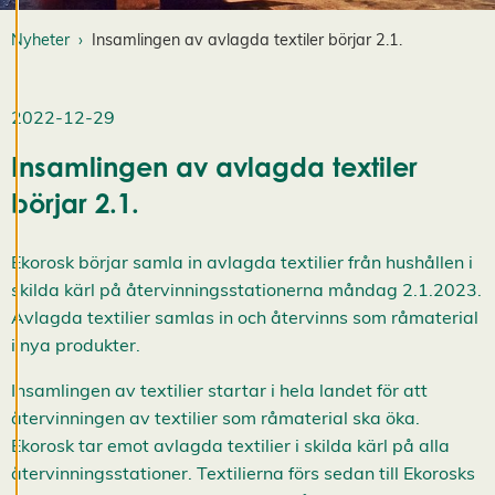
k
i
Nyheter
Insamlingen av avlagda textiler börjar 2.1.
e
s
A
v
2022-12-29
v
i
Insamlingen av avlagda textiler
s
a
börjar 2.1.
a
l
l
a
Ekorosk börjar samla in avlagda textilier från hushållen i
A
skilda kärl på återvinningsstationerna måndag 2.1.2023.
c
c
Avlagda textilier samlas in och återvinns som råmaterial
e
i nya produkter.
p
t
e
Insamlingen av textilier startar i hela landet för att
r
a
återvinningen av textilier som råmaterial ska öka.
a
Ekorosk tar emot avlagda textilier i skilda kärl på alla
l
l
återvinningsstationer. Textilierna förs sedan till Ekorosks
a