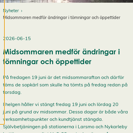
d
Nyheter
i
g
Midsommaren medför ändringar i tömningar och öppettider
e
r
a
2026-06-15
c
o
Midsommaren medför ändringar i
o
k
tömningar och öppettider
i
e
s
På fredagen 19 juni är det midsommarafton och därför
A
töms de sopkärl som skulle ha tömts på fredag redan på
v
torsdag.
v
i
s
I helgen håller vi stängt fredag 19 juni och lördag 20
a
a
juni på grund av midsommar. Dessa dagar är både våra
l
verksamhetspunkter och kundtjänst stängda.
l
a
Självbetjäningen på stationerna i Larsmo och Nykarleby
A