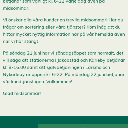
betjänar som vanligt kl. 6-22 varje dag även på
c
c
midsommar.
e
p
Vi önskar alla våra kunder en trevlig midsommar! Har du
t
e
frågor om sortering eller våra tjänster? Kom ihåg att du
r
hittar mycket nyttig information här på vår hemsida även
a
a
när vi har stängt.
l
l
a
På söndag 21 juni har vi söndagsöppet som normalt, det
c
vill säga att stationerna i Jakobstad och Karleby betjänar
o
o
kl. 8-16.00 samt att självbetjäningen i Larsmo och
k
Nykarleby är öppen kl. 6-22. På måndag 22 juni betjänar
i
e
vår kundtjänst igen. Välkommen!
s
Glad midsommar!