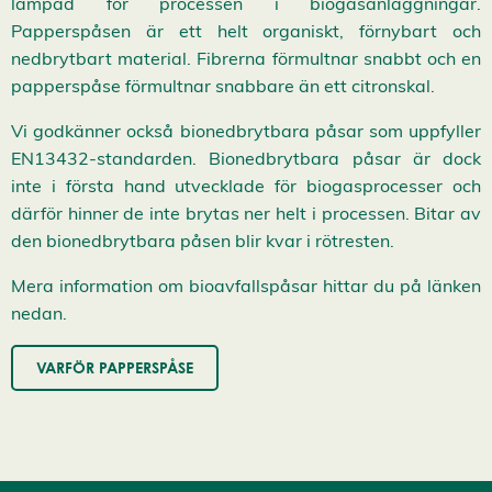
lämpad för processen i biogasanläggningar.
c
e
Papperspåsen är ett helt organiskt, förnybart och
p
nedbrytbart material. Fibrerna förmultnar snabbt och en
t
e
papperspåse förmultnar snabbare än ett citronskal.
r
a
Vi godkänner också bionedbrytbara påsar som uppfyller
a
l
EN13432-standarden. Bionedbrytbara påsar är dock
l
inte i första hand utvecklade för biogasprocesser och
a
c
därför hinner de inte brytas ner helt i processen. Bitar av
o
o
den bionedbrytbara påsen blir kvar i rötresten.
k
i
Mera information om bioavfallspåsar hittar du på länken
e
s
nedan.
VARFÖR PAPPERSPÅSE