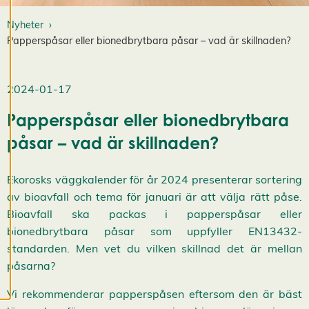
d
i
Nyheter
g
Papperspåsar eller bionedbrytbara påsar – vad är skillnaden?
e
r
a
c
2024-01-17
o
o
Papperspåsar eller bionedbrytbara
k
påsar – vad är skillnaden?
i
e
s
Ekorosks väggkalender för år 2024 presenterar sortering
A
v
av bioavfall och tema för januari är att välja rätt påse.
v
Bioavfall ska packas i papperspåsar eller
i
s
bionedbrytbara påsar som uppfyller EN13432-
a
standarden. Men vet du vilken skillnad det är mellan
a
l
påsarna?
l
a
Vi rekommenderar papperspåsen eftersom den är bäst
A
c