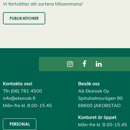
s
Vi fortsätter att sortera tillsammans!
a
a
l
PUBLIKATIONER
l
a
A
c
c
e
p
t
e
r
a
a
l
l
Kontakta oss!
Besök oss
a
c
Tfn (06) 781 4500
Ab Ekorosk Oy
o
info@ekorosk.fi
Spituholmsvägen 90
o
k
Mån-fre kl. 8.00-15.45
68600 JAKOBSTAD
i
e
Kontoret är öppet
s
Mån-fre kl. 8.00-15.45
PERSONAL