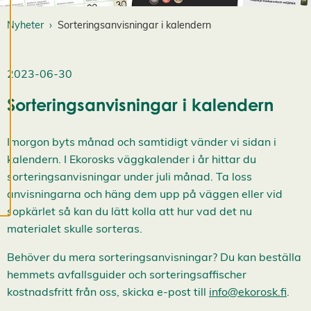
mer om våra
Nyheter
Sorteringsanvisningar i kalendern
cookies.
R
2023-06-30
e
d
Sorteringsanvisningar i kalendern
i
g
e
Imorgon byts månad och samtidigt vänder vi sidan i
r
a
kalendern. I Ekorosks väggkalender i år hittar du
c
sorteringsanvisningar under juli månad. Ta loss
o
anvisningarna och häng dem upp på väggen eller vid
o
sopkärlet så kan du lätt kolla att hur vad det nu
k
i
materialet skulle sorteras.
e
s
Behöver du mera sorteringsanvisningar? Du kan beställa
A
hemmets avfallsguider och sorteringsaffischer
v
v
kostnadsfritt från oss, skicka e-post till
info@ekorosk.fi
.
i