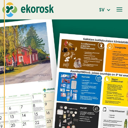
för att ge dig en
SV
bättre
användarupplevelse
och personlig
service. Genom att
samtycka till
användningen av
cookies kan vi
utveckla en ännu
bättre tjänst och
tillhandahålla
innehåll som är
intressant för dig.
Du har kontroll över
dina
cookiepreferenser
och kan ändra dem
när som helst. Läs