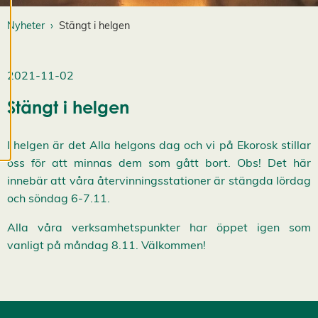
cookiepreferenser
Nyheter
Stängt i helgen
och kan ändra dem
när som helst. Läs
mer om våra
2021-11-02
cookies.
Stängt i helgen
R
e
I helgen är det Alla helgons dag och vi på Ekorosk stillar
d
oss för att minnas dem som gått bort. Obs! Det här
i
g
innebär att våra återvinningsstationer är stängda lördag
e
och söndag 6-7.11.
r
a
Alla våra verksamhetspunkter har öppet igen som
c
vanligt på måndag 8.11. Välkommen!
o
o
k
i
e