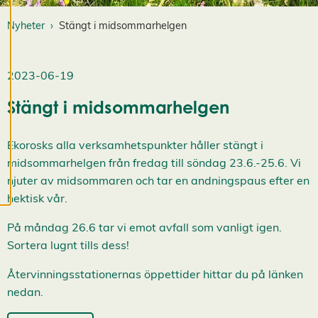
när som helst. Läs
mer om våra
Nyheter
Stängt i midsommarhelgen
cookies.
2023-06-19
R
e
Stängt i midsommarhelgen
d
i
g
Ekorosks alla verksamhetspunkter håller stängt i
e
r
midsommarhelgen från fredag till söndag 23.6.-25.6. Vi
a
njuter av midsommaren och tar en andningspaus efter en
c
hektisk vår.
o
o
På måndag 26.6 tar vi emot avfall som vanligt igen.
k
Sortera lugnt tills dess!
i
e
Återvinningsstationernas öppettider hittar du på länken
s
A
nedan.
v
v