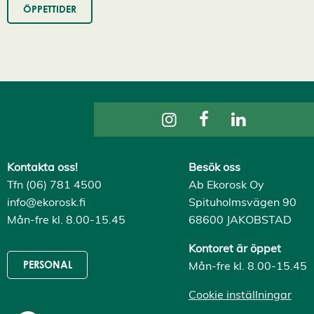
i
ÖPPETTIDER
s
a
a
l
l
a
A
c
c
e
p
t
e
r
Kontakta oss!
Besök oss
a
Tfn (06) 781 4500
Ab Ekorosk Oy
a
l
info@ekorosk.fi
Spituholmsvägen 90
l
Mån-fre kl. 8.00-15.45
68600 JAKOBSTAD
a
c
o
Kontoret är öppet
o
Mån-fre kl. 8.00-15.45
k
PERSONAL
i
e
Cookie inställningar
s