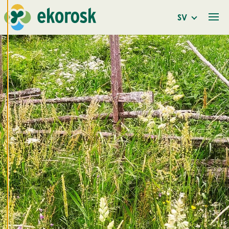
Vi använder cookies
SV
för att ge dig en
bättre
användarupplevelse
och personlig
service. Genom att
samtycka till
användningen av
cookies kan vi
utveckla en ännu
bättre tjänst och
tillhandahålla
innehåll som är
intressant för dig.
Du har kontroll över
dina
cookiepreferenser
och kan ändra dem