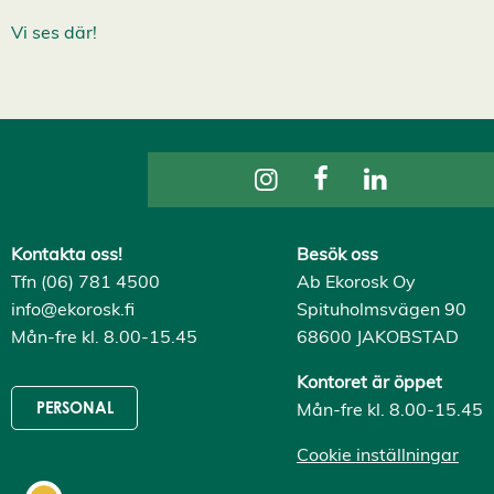
i
s
Vi ses där!
a
a
l
l
a
A
c
c
e
p
t
e
Kontakta oss!
Besök oss
r
a
Tfn (06) 781 4500
Ab Ekorosk Oy
a
info@ekorosk.fi
Spituholmsvägen 90
l
l
Mån-fre kl. 8.00-15.45
68600 JAKOBSTAD
a
c
Kontoret är öppet
o
o
Mån-fre kl. 8.00-15.45
PERSONAL
k
i
Cookie inställningar
e
s