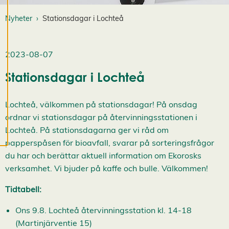
när som helst. Läs
Nyheter
Stationsdagar i Lochteå
mer om våra
cookies.
2023-08-07
R
e
Stationsdagar i Lochteå
d
i
g
Lochteå, välkommen på stationsdagar! På onsdag
e
ordnar vi stationsdagar på återvinningsstationen i
r
a
Lochteå. På stationsdagarna ger vi råd om
c
papperspåsen för bioavfall, svarar på sorteringsfrågor
o
du har och berättar aktuell information om Ekorosks
o
verksamhet. Vi bjuder på kaffe och bulle. Välkommen!
k
i
Tidtabell:
e
s
Ons 9.8. Lochteå återvinningsstation kl. 14-18
A
v
(Martinjärventie 15)
v