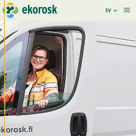
Vi använder cookies
SV
för att ge dig en
bättre
användarupplevelse
och personlig
service. Genom att
samtycka till
användningen av
cookies kan vi
utveckla en ännu
bättre tjänst och
tillhandahålla
innehåll som är
intressant för dig.
Du har kontroll över
dina
cookiepreferenser
och kan ändra dem